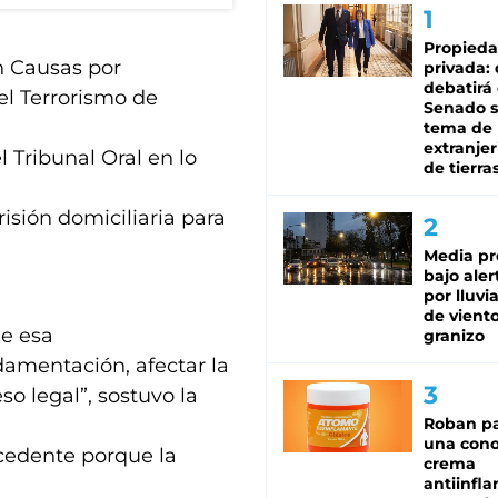
Propied
en Causas por
privada:
debatirá 
l Terrorismo de
Senado s
tema de 
extranjer
 Tribunal Oral en lo
de tierra
risión domiciliaria para
Media pr
bajo aler
por lluvi
de viento
ue esa
granizo
ndamentación, afectar la
so legal”, sostuvo la
Roban pa
una cono
cedente porque la
crema
antiinfla