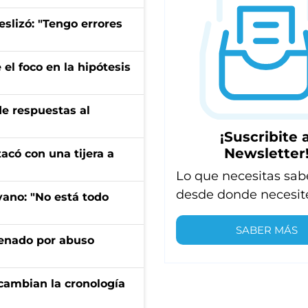
eslizó: "Tengo errores
el foco en la hipótesis
de respuestas al
¡Suscribite a
Newsletter
tacó con una tijera a
Lo que necesitas sab
desde donde necesit
yano: "No está todo
SABER MÁS
denado por abuso
cambian la cronología