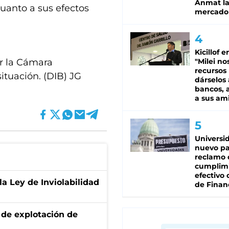
Anmat la 
cuanto a sus efectos
mercado
Kicillof e
r la Cámara
"Milei no
recursos
ituación. (DIB) JG
dárselos 
bancos, a
a sus am
Universi
nuevo pa
reclamo 
cumplim
efectivo 
la Ley de Inviolabilidad
de Finan
de explotación de