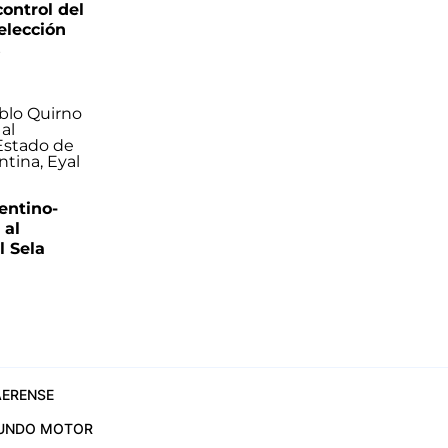
control del
elección
s
entino-
 al
 Sela
ERENSE
UNDO MOTOR