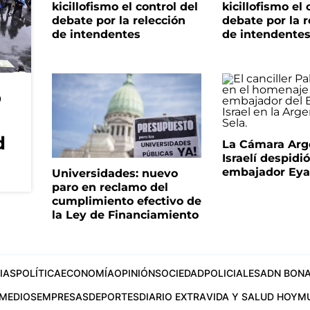
kicillofismo el control del
kicillofismo el 
debate por la relección
debate por la r
de intendentes
de intendente
o
d
La Cámara Arg
Israelí despidió
embajador Eyal
Universidades: nuevo
paro en reclamo del
cumplimiento efectivo de
la Ley de Financiamiento
IAS
POLÍTICA
ECONOMÍA
OPINIÓN
SOCIEDAD
POLICIALES
ADN BONA
MEDIOS
EMPRESAS
DEPORTES
DIARIO EXTRA
VIDA Y SALUD HOY
M