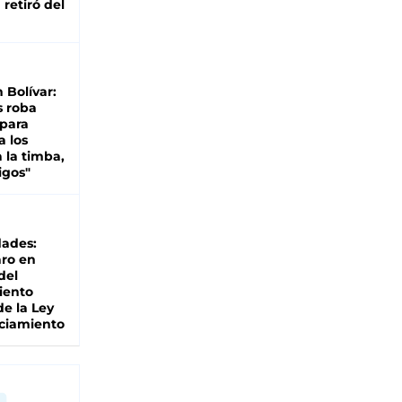
retiró del
n Bolívar:
s roba
 para
a los
 la timba,
igos"
dades:
ro en
del
iento
de la Ley
ciamiento