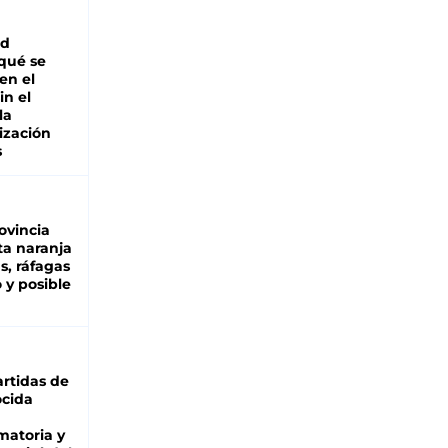
ad
 qué se
en el
in el
la
ización
s
ovincia
ta naranja
as, ráfagas
 y posible
rtidas de
cida
matoria y