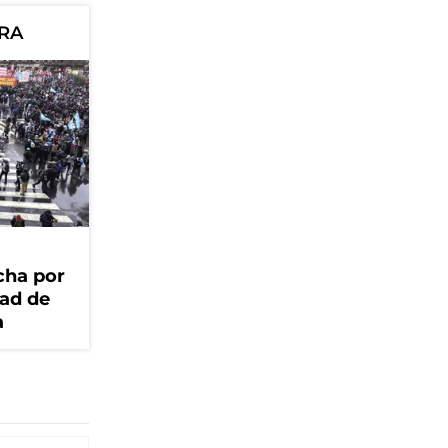
ORA
cha por
dad de
a