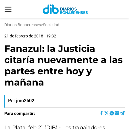
Diarios Bonaerenses
>
Sociedad
21 de febrero de 2018 - 19:32
Fanazul: la Justicia
citaría nuevamente a las
partes entre hoy y
mañana
Por
jmo2502
Para compartir:
La Plata, feb 21 (DIB).- Los trabajadores