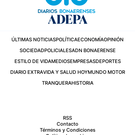
ÚLTIMAS NOTICIAS
POLÍTICA
ECONOMÍA
OPINIÓN
SOCIEDAD
POLICIALES
ADN BONAERENSE
ESTILO DE VIDA
MEDIOS
EMPRESAS
DEPORTES
DIARIO EXTRA
VIDA Y SALUD HOY
MUNDO MOTOR
TRANQUERA
HISTORIA
RSS
Contacto
Términos y Condiciones