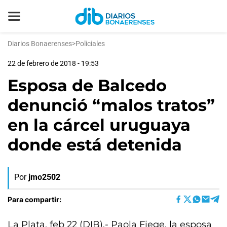
Diarios Bonaerenses
>
Policiales
22 de febrero de 2018 - 19:53
Esposa de Balcedo
denunció “malos tratos”
en la cárcel uruguaya
donde está detenida
Por
jmo2502
Para compartir:
La Plata, feb 22 (DIB).- Paola Fiege, la esposa