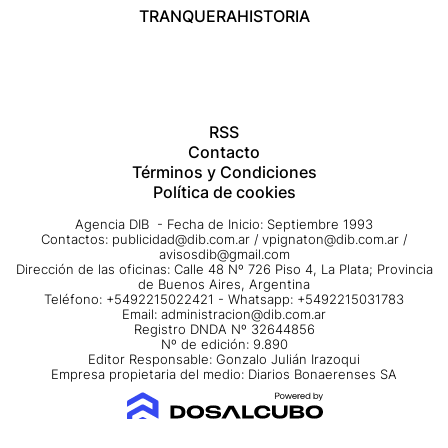
TRANQUERA
HISTORIA
RSS
Contacto
Términos y Condiciones
Política de cookies
Agencia DIB - Fecha de Inicio: Septiembre 1993
Contactos:
publicidad@dib.com.ar
/
vpignaton@dib.com.ar
/
avisosdib@gmail.com
Dirección de las oficinas: Calle 48 Nº 726 Piso 4, La Plata; Provincia
de Buenos Aires, Argentina
Teléfono: +5492215022421 - Whatsapp: +5492215031783
Email:
administracion@dib.com.ar
Registro DNDA Nº 32644856
Nº de edición: 9.890
Editor Responsable: Gonzalo Julián Irazoqui
Empresa propietaria del medio: Diarios Bonaerenses SA