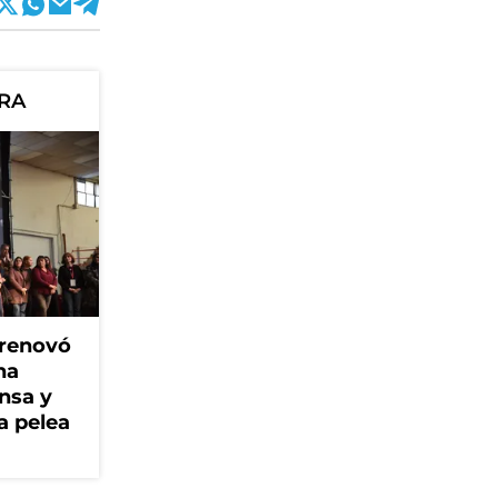
ORA
 renovó
na
ensa y
a pelea