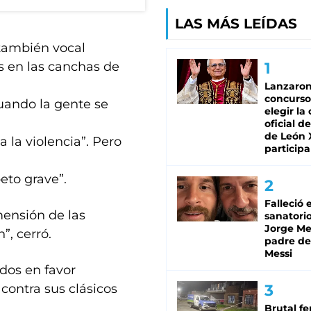
LAS MÁS LEÍDAS
 también vocal
os en las canchas de
Lanzaro
concurso
cuando la gente se
elegir la
oficial de
de León 
la violencia”. Pero
participa
eto grave”.
Falleció 
ensión de las
sanatorio
Jorge Mes
”, cerró.
padre de
Messi
ados en favor
contra sus clásicos
Brutal fe