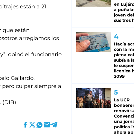
en Luján
itrajes están a 21
a puñala
joven de
sus tres 
r que están
sotros arreglamos los
Hacía ac
con la m
”, opinó el funcionario
plena cal
subía a l
le suspe
licenica 
2099
elo Gallardo,
r pero culpar siempre a
La UCR
. (DIB)
bonaere
renovó s
Convenc
una jorn
política 
ahora ap