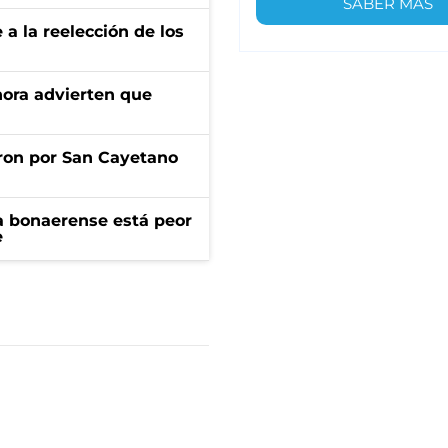
SABER MÁS
e a la reelección de los
ahora advierten que
ron por San Cayetano
a bonaerense está peor
e