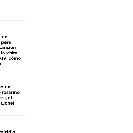
n un
 para
 canción
 la visita
XIV: cómo
r
en un
 rosarino
si, el
 Lionel
micidio