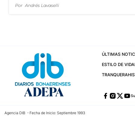
Por
Andrés Lavaselli
ÚLTIMAS NOTIC
ESTILO DE VIDA
TRANQUERA
HI
Su
Agencia DIB - Fecha de Inicio: Septiembre 1993
Contactos:
publicidad@dib.com.ar
/
vpignaton@dib.com.ar
/
avisosdib@gmail
Dirección de las oficinas: Calle 48 Nº 726 Piso 4, La Plata; Provincia de Buen
Teléfono: +5492215022421 - Whatsapp: +5492215031783
Email:
administracion@dib.com.ar