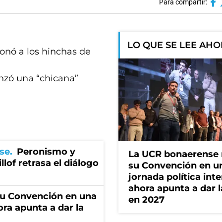
Para compartir:
LO QUE SE LEE AH
tionó a los hinchas de
anzó una “chicana”
se
Peronismo y
La UCR bonaerense
llof retrasa el diálogo
su Convención en u
jornada política int
ahora apunta a dar l
u Convención en una
en 2027
ora apunta a dar la