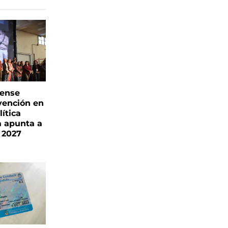
rense
vención en
ítica
a apunta a
 2027