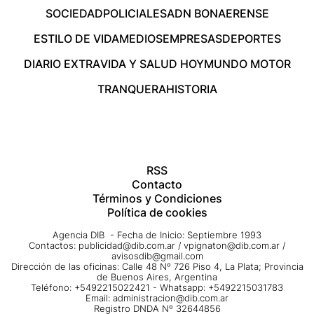
SOCIEDAD
POLICIALES
ADN BONAERENSE
ESTILO DE VIDA
MEDIOS
EMPRESAS
DEPORTES
DIARIO EXTRA
VIDA Y SALUD HOY
MUNDO MOTOR
TRANQUERA
HISTORIA
RSS
Contacto
Términos y Condiciones
Política de cookies
Agencia DIB - Fecha de Inicio: Septiembre 1993
Contactos:
publicidad@dib.com.ar
/
vpignaton@dib.com.ar
/
avisosdib@gmail.com
Dirección de las oficinas: Calle 48 Nº 726 Piso 4, La Plata; Provincia
de Buenos Aires, Argentina
Teléfono: +5492215022421 - Whatsapp: +5492215031783
Email:
administracion@dib.com.ar
Registro DNDA Nº 32644856