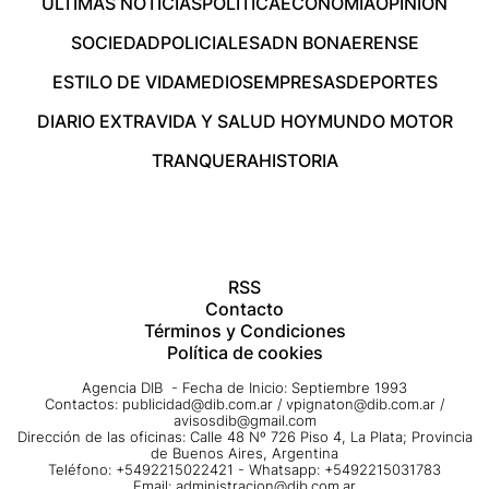
ÚLTIMAS NOTICIAS
POLÍTICA
ECONOMÍA
OPINIÓN
SOCIEDAD
POLICIALES
ADN BONAERENSE
ESTILO DE VIDA
MEDIOS
EMPRESAS
DEPORTES
DIARIO EXTRA
VIDA Y SALUD HOY
MUNDO MOTOR
TRANQUERA
HISTORIA
RSS
Contacto
Términos y Condiciones
Política de cookies
Agencia DIB - Fecha de Inicio: Septiembre 1993
Contactos:
publicidad@dib.com.ar
/
vpignaton@dib.com.ar
/
avisosdib@gmail.com
Dirección de las oficinas: Calle 48 Nº 726 Piso 4, La Plata; Provincia
de Buenos Aires, Argentina
Teléfono: +5492215022421 - Whatsapp: +5492215031783
Email:
administracion@dib.com.ar