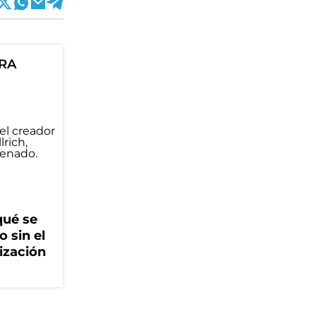
ORA
qué se
o sin el
ización