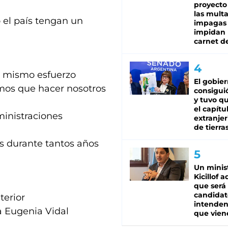
proyecto
las mult
o el país tengan un
impagas
impidan 
carnet d
l mismo esfuerzo
El gobie
emos que hacer nosotros
consiguió
y tuvo qu
el capítu
ministraciones
extranjer
de tierra
s durante tantos años
Un minis
Kicillof 
que será
candidat
terior
intenden
a Eugenia Vidal
que vien