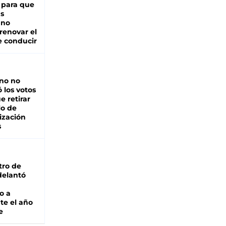
 para que
as
 no
renovar el
e conducir
rno no
 los votos
e retirar
lo de
ización
s
tro de
adelantó
o a
te el año
e