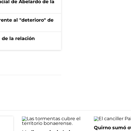
ncial de Abelardo de la
ente al "deterioro" de
 de la relación
Quirno sumó o