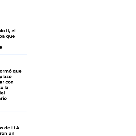
o II, el
pa que
a
formó que
 plazo
ar con
o la
del
rio
s de LLA
ron un