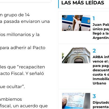
LAS MÁS LEÍDAS
un grupo de 14
na pasada enviaron una
Juan Pabl
único pa
llegó a la
os millonarios y la
Argentin
para adherir al Pacto
ARBA in
vence el
para pag
ales que “recapaciten
descuent
acto Fiscal. Y señaló
cuota 4 
Inmobilia
Urbano
ue ocultar”.
 Cambiemos
Diputado
fiscal, un acuerdo que
presenta