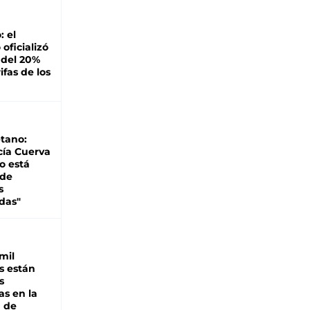
: el
oficializó
 del 20%
ifas de los
tano:
cía Cuerva
o está
 de
s
das"
mil
s están
s
as en la
a de