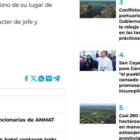
ono de su lugar de
Conflicto
portuario
cter de jefe y
Gobierno 
la rebaja
en las tar
prácticos
San Caye
para Gar
"el puebl
cansado
promesa
incumpli
Casi 290 
uncionarias de ANMAT
hectárea
en mano
extranjer
provinci
n hotel captaron todo