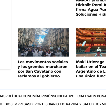
ANMAT prohibió 
Hidrolit Romi 1
firma Agua Pu
Soluciones Híd
Los movimentos sociales
Iñaki Urlezaga
y los gremios marcharon
bailar en el Te
por San Cayetano con
Argentino de L
reclamos al gobierno
una única func
IAS
POLÍTICA
ECONOMÍA
OPINIÓN
SOCIEDAD
POLICIALES
ADN BONA
MEDIOS
EMPRESAS
DEPORTES
DIARIO EXTRA
VIDA Y SALUD HOY
M