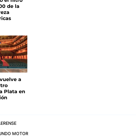
el filtro
00 de la
reza
ricas
 vuelve a
atro
a Plata en
ión
ERENSE
UNDO MOTOR