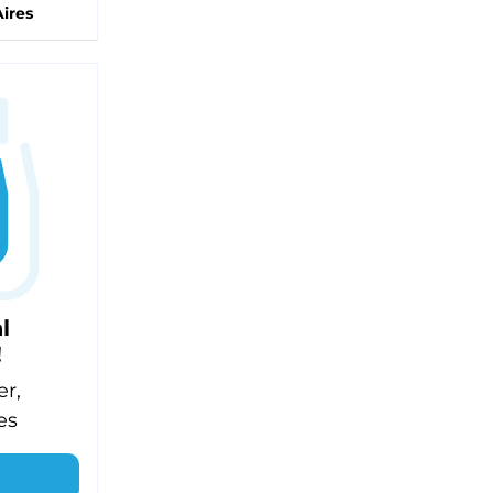
ires
l
!
er,
es