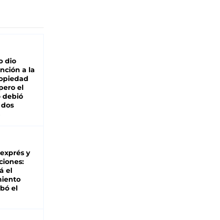
o dio
nción a la
ropiedad
pero el
 debió
 dos
 exprés y
ciones:
á el
miento
bó el