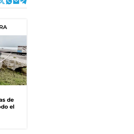
ORA
as de
odo el