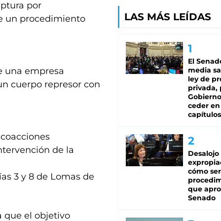
aptura por
LAS MÁS LEÍDAS
te un procedimiento
El Senad
de una empresa
media sa
ley de p
 un cuerpo represor con
privada, 
Gobierno
ceder en
capítulos
“coacciones
ntervención de la
Desalojo
expropia
cómo ser
ías 3 y 8 de Lomas de
procedi
que apro
Senado
 que el objetivo