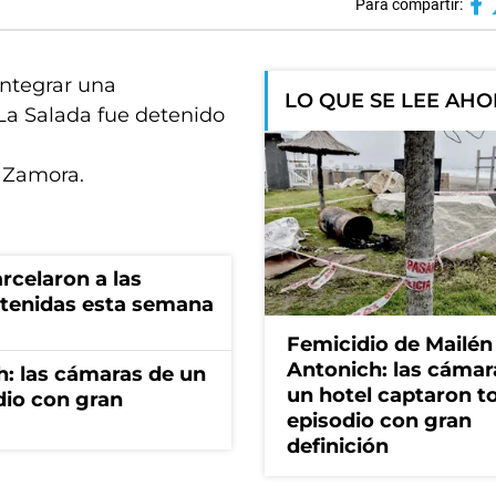
Para compartir:
integrar una
LO QUE SE LEE AH
 La Salada fue detenido
 Zamora.
rcelaron a las
tenidas esta semana
Femicidio de Mailén
Antonich: las cámar
h: las cámaras de un
un hotel captaron t
dio con gran
episodio con gran
definición