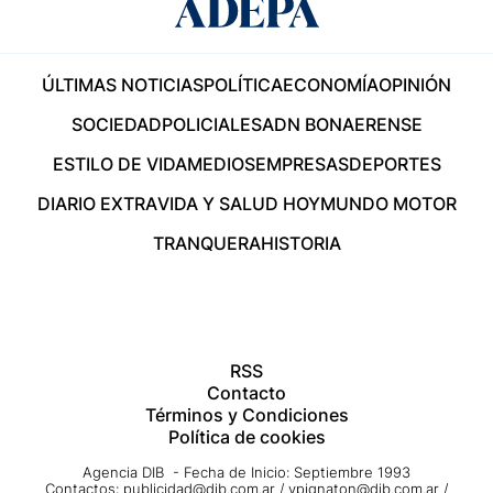
ÚLTIMAS NOTICIAS
POLÍTICA
ECONOMÍA
OPINIÓN
SOCIEDAD
POLICIALES
ADN BONAERENSE
ESTILO DE VIDA
MEDIOS
EMPRESAS
DEPORTES
DIARIO EXTRA
VIDA Y SALUD HOY
MUNDO MOTOR
TRANQUERA
HISTORIA
RSS
Contacto
Términos y Condiciones
Política de cookies
Agencia DIB - Fecha de Inicio: Septiembre 1993
Contactos:
publicidad@dib.com.ar
/
vpignaton@dib.com.ar
/