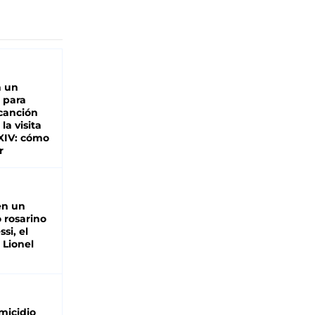
n un
 para
 canción
 la visita
XIV: cómo
r
en un
 rosarino
si, el
 Lionel
micidio