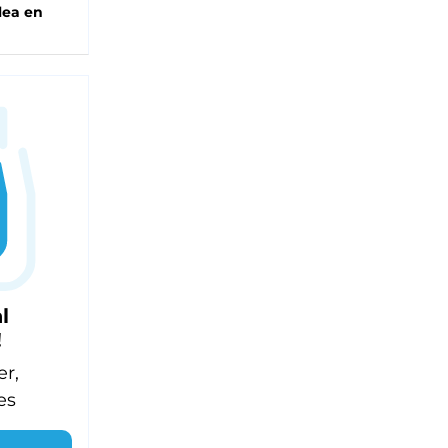
lea en
l
!
er,
es