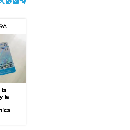
ORA
 la
y la
nica