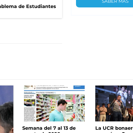
SABER MÁS
emblema de Estudiantes
Semana del 7 al 13 de
La UCR bonae