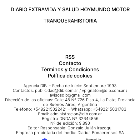
DIARIO EXTRA
VIDA Y SALUD HOY
MUNDO MOTOR
TRANQUERA
HISTORIA
RSS
Contacto
Términos y Condiciones
Política de cookies
Agencia DIB - Fecha de Inicio: Septiembre 1993
Contactos:
publicidad@dib.com.ar
/
vpignaton@dib.com.ar
/
avisosdib@gmail.com
Dirección de las oficinas: Calle 48 Nº 726 Piso 4, La Plata; Provincia
de Buenos Aires, Argentina
Teléfono: +5492215022421 - Whatsapp: +5492215031783
Email:
administracion@dib.com.ar
Registro DNDA Nº 32644856
Nº de edición: 9.890
Editor Responsable: Gonzalo Julián Irazoqui
Empresa propietaria del medio: Diarios Bonaerenses SA