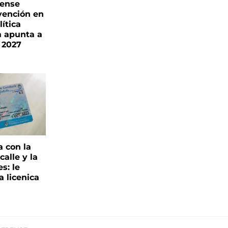
rense
vención en
ítica
a apunta a
 2027
a con la
alle y la
s: le
a licenica