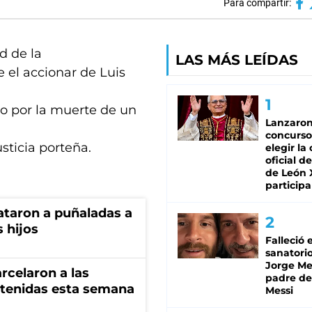
Para compartir:
d de la
LAS MÁS LEÍDAS
 el accionar de Luis
to por la muerte de un
Lanzaro
concurso
sticia porteña.
elegir la
oficial de
de León 
participa
ataron a puñaladas a
 hijos
Falleció 
sanatorio
Jorge Mes
rcelaron a las
padre de
tenidas esta semana
Messi