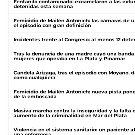
Fentanilo contaminado: excarcelaron a las exf
detenidas esta semana
Femicidio de Mailén Antonich: las cámaras de u
el episodio con gran definición
Incidentes frente al Congreso: al menos 12 dete
Tras la denuncia de una madre cayó una banda 
mujeres que operaba en La Plata y Pinamar
Candela Arizaga, tras el episodio con Moyano, d
como cualquiera"
Femicidio de Mailén Antonich: nueva pista pone 
de la emboscada
Masiva marcha contra la inseguridad y la falta 
aumento de la criminalidad en Mar del Plata
Violencia en el sistema sanitario: un paciente a
una enfermera