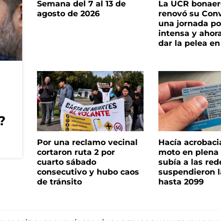
Semana del 7 al 13 de
La UCR bonae
agosto de 2026
renovó su Con
una jornada pol
intensa y ahor
dar la pelea en
?
Por una reclamo vecinal
Hacía acrobaci
cortaron ruta 2 por
moto en plena c
cuarto sábado
subía a las rede
consecutivo y hubo caos
suspendieron l
de tránsito
hasta 2099