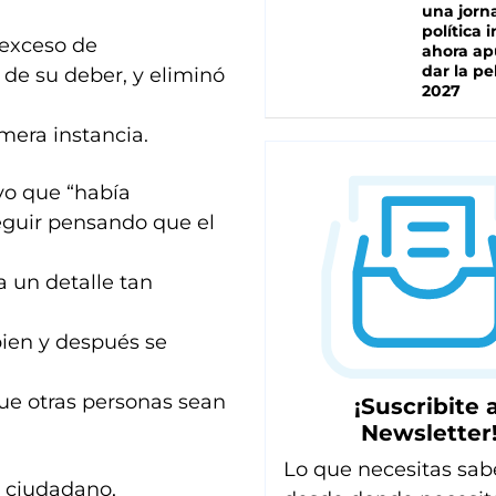
una jorn
política 
 exceso de
ahora ap
dar la pe
de su deber, y eliminó
2027
mera instancia.
uvo que “había
eguir pensando que el
a un detalle tan
bien y después se
que otras personas sean
¡Suscribite a
Newsletter
Lo que necesitas sab
l ciudadano,