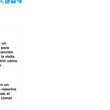
n un
 para
 canción
 la visita
XIV: cómo
r
en un
 rosarino
si, el
 Lionel