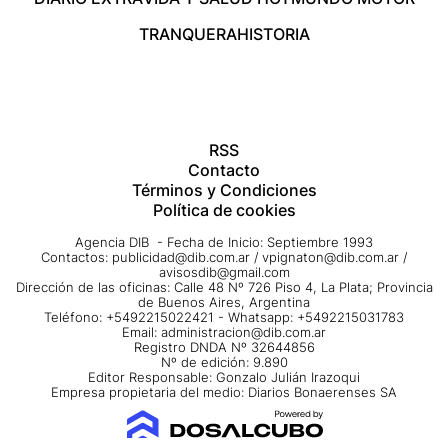
TRANQUERA
HISTORIA
RSS
Contacto
Términos y Condiciones
Política de cookies
Agencia DIB - Fecha de Inicio: Septiembre 1993
Contactos:
publicidad@dib.com.ar
/
vpignaton@dib.com.ar
/
avisosdib@gmail.com
Dirección de las oficinas: Calle 48 Nº 726 Piso 4, La Plata; Provincia
de Buenos Aires, Argentina
Teléfono: +5492215022421 - Whatsapp: +5492215031783
Email:
administracion@dib.com.ar
Registro DNDA Nº 32644856
Nº de edición: 9.890
Editor Responsable: Gonzalo Julián Irazoqui
Empresa propietaria del medio: Diarios Bonaerenses SA