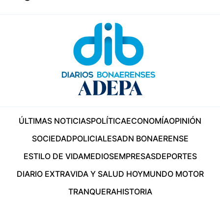
ÚLTIMAS NOTICIAS
POLÍTICA
ECONOMÍA
OPINIÓN
SOCIEDAD
POLICIALES
ADN BONAERENSE
ESTILO DE VIDA
MEDIOS
EMPRESAS
DEPORTES
DIARIO EXTRA
VIDA Y SALUD HOY
MUNDO MOTOR
TRANQUERA
HISTORIA