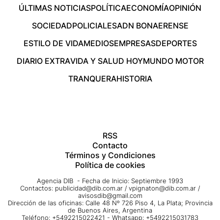
ÚLTIMAS NOTICIAS
POLÍTICA
ECONOMÍA
OPINIÓN
SOCIEDAD
POLICIALES
ADN BONAERENSE
ESTILO DE VIDA
MEDIOS
EMPRESAS
DEPORTES
DIARIO EXTRA
VIDA Y SALUD HOY
MUNDO MOTOR
TRANQUERA
HISTORIA
RSS
Contacto
Términos y Condiciones
Política de cookies
Agencia DIB - Fecha de Inicio: Septiembre 1993
Contactos:
publicidad@dib.com.ar
/
vpignaton@dib.com.ar
/
avisosdib@gmail.com
Dirección de las oficinas: Calle 48 Nº 726 Piso 4, La Plata; Provincia
de Buenos Aires, Argentina
Teléfono: +5492215022421 - Whatsapp: +5492215031783