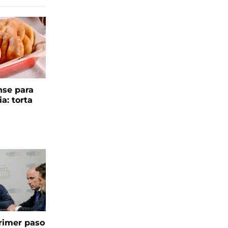
se para
ia: torta
 primer paso