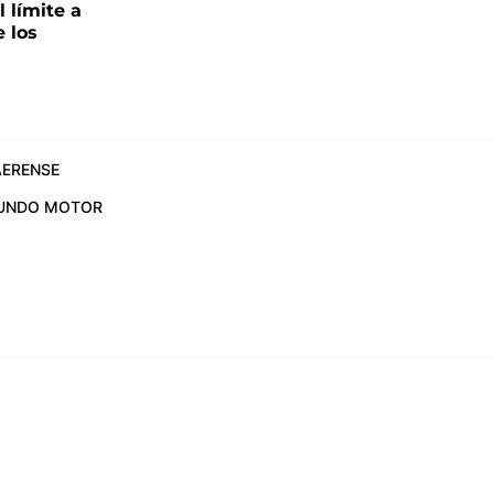
l límite a
e los
ERENSE
UNDO MOTOR