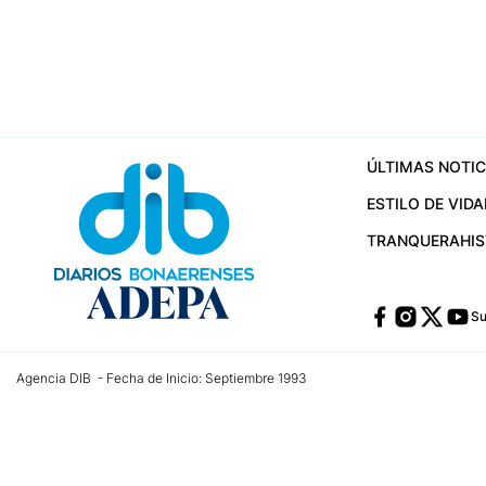
ÚLTIMAS NOTIC
ESTILO DE VIDA
TRANQUERA
HI
Su
Agencia DIB - Fecha de Inicio: Septiembre 1993
Contactos:
publicidad@dib.com.ar
/
vpignaton@dib.com.ar
/
avisosdib@gmail
Dirección de las oficinas: Calle 48 Nº 726 Piso 4, La Plata; Provincia de Buen
Teléfono: +5492215022421 - Whatsapp: +5492215031783
Email:
administracion@dib.com.ar
Registro DNDA Nº 32644856