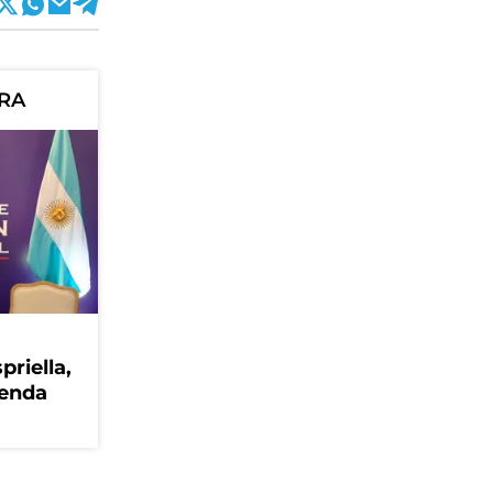
ORA
priella,
genda