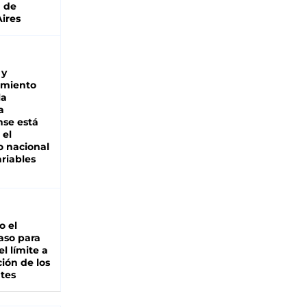
a de
ires
 y
miento
la
a
se está
 el
 nacional
riables
io el
aso para
el límite a
ción de los
tes