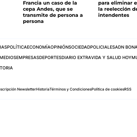
Francia un caso de la
para eliminar e
cepa Andes, que se
la reelección d
transmite de persona a
intendentes
persona
IAS
POLÍTICA
ECONOMÍA
OPINIÓN
SOCIEDAD
POLICIALES
ADN BONA
MEDIOS
EMPRESAS
DEPORTES
DIARIO EXTRA
VIDA Y SALUD HOY
M
STORIA
scripción Newsletter
Historia
Términos y Condiciones
Política de cookies
RSS
.com
os Aires, Argentina