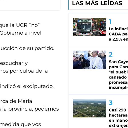
LAS MÁS LEÍDAS
 que la UCR “no”
La inflac
 Gobierno a nivel
CABA pas
a 2,9% en
ducción de su partido.
San Caye
 escuchar y
para Gar
os por culpa de la
"el puebl
cansado
promesa
indicó el exdiputado.
incumpli
rca de María
 la provincia, podemos
Casi 290 
hectárea
en mano
 medida que vos
extranjer