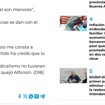
provinci
Buenos A
pal son menores”,
cias se dan con el
Inflación
endeuda
familiar: 
economí
bonaeren
peor que
esto me consta a
promedio
rtido ha creído que lo
en dos va
clave
adicalismo no tuvieran
 quejó Alfonsín. (DIB)
Kicillof d
primer p
eliminar 
la reelec
intenden