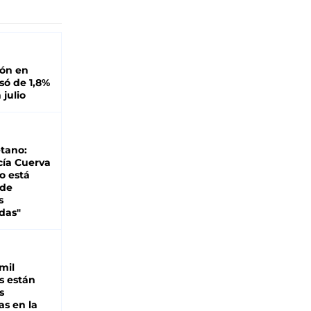
ión en
ó de 1,8%
 julio
tano:
cía Cuerva
o está
 de
s
das"
mil
s están
s
as en la