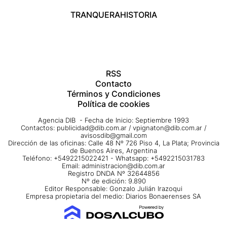
TRANQUERA
HISTORIA
RSS
Contacto
Términos y Condiciones
Política de cookies
Agencia DIB - Fecha de Inicio: Septiembre 1993
Contactos:
publicidad@dib.com.ar
/
vpignaton@dib.com.ar
/
avisosdib@gmail.com
Dirección de las oficinas: Calle 48 Nº 726 Piso 4, La Plata; Provincia
de Buenos Aires, Argentina
Teléfono: +5492215022421 - Whatsapp: +5492215031783
Email:
administracion@dib.com.ar
Registro DNDA Nº 32644856
Nº de edición: 9.890
Editor Responsable: Gonzalo Julián Irazoqui
Empresa propietaria del medio: Diarios Bonaerenses SA