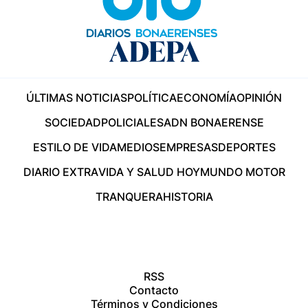
ÚLTIMAS NOTICIAS
POLÍTICA
ECONOMÍA
OPINIÓN
SOCIEDAD
POLICIALES
ADN BONAERENSE
ESTILO DE VIDA
MEDIOS
EMPRESAS
DEPORTES
DIARIO EXTRA
VIDA Y SALUD HOY
MUNDO MOTOR
TRANQUERA
HISTORIA
RSS
Contacto
Términos y Condiciones