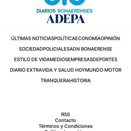
ÚLTIMAS NOTICIAS
POLÍTICA
ECONOMÍA
OPINIÓN
SOCIEDAD
POLICIALES
ADN BONAERENSE
ESTILO DE VIDA
MEDIOS
EMPRESAS
DEPORTES
DIARIO EXTRA
VIDA Y SALUD HOY
MUNDO MOTOR
TRANQUERA
HISTORIA
RSS
Contacto
Términos y Condiciones