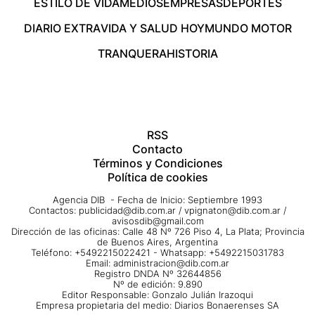
ESTILO DE VIDA
MEDIOS
EMPRESAS
DEPORTES
DIARIO EXTRA
VIDA Y SALUD HOY
MUNDO MOTOR
TRANQUERA
HISTORIA
RSS
Contacto
Términos y Condiciones
Política de cookies
Agencia DIB - Fecha de Inicio: Septiembre 1993
Contactos:
publicidad@dib.com.ar
/
vpignaton@dib.com.ar
/
avisosdib@gmail.com
Dirección de las oficinas: Calle 48 Nº 726 Piso 4, La Plata; Provincia
de Buenos Aires, Argentina
Teléfono: +5492215022421 - Whatsapp: +5492215031783
Email:
administracion@dib.com.ar
Registro DNDA Nº 32644856
Nº de edición: 9.890
Editor Responsable: Gonzalo Julián Irazoqui
Empresa propietaria del medio: Diarios Bonaerenses SA