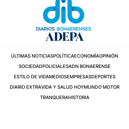
ÚLTIMAS NOTICIAS
POLÍTICA
ECONOMÍA
OPINIÓN
SOCIEDAD
POLICIALES
ADN BONAERENSE
ESTILO DE VIDA
MEDIOS
EMPRESAS
DEPORTES
DIARIO EXTRA
VIDA Y SALUD HOY
MUNDO MOTOR
TRANQUERA
HISTORIA