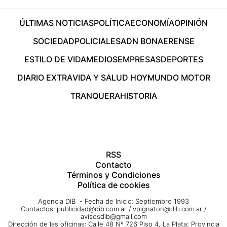
ÚLTIMAS NOTICIAS
POLÍTICA
ECONOMÍA
OPINIÓN
SOCIEDAD
POLICIALES
ADN BONAERENSE
ESTILO DE VIDA
MEDIOS
EMPRESAS
DEPORTES
DIARIO EXTRA
VIDA Y SALUD HOY
MUNDO MOTOR
TRANQUERA
HISTORIA
RSS
Contacto
Términos y Condiciones
Política de cookies
Agencia DIB - Fecha de Inicio: Septiembre 1993
Contactos:
publicidad@dib.com.ar
/
vpignaton@dib.com.ar
/
avisosdib@gmail.com
Dirección de las oficinas: Calle 48 Nº 726 Piso 4, La Plata; Provincia