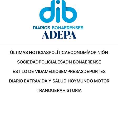
ÚLTIMAS NOTICIAS
POLÍTICA
ECONOMÍA
OPINIÓN
SOCIEDAD
POLICIALES
ADN BONAERENSE
ESTILO DE VIDA
MEDIOS
EMPRESAS
DEPORTES
DIARIO EXTRA
VIDA Y SALUD HOY
MUNDO MOTOR
TRANQUERA
HISTORIA