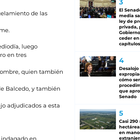
El Senad
gelamiento de las
media sa
ley de p
privada, 
eme.
Gobierno
ceder en
capítulos
ediodía, luego
ro en tres
Desalojo
 hombre, quien también
expropia
cómo ser
procedi
de Balcedo, y también
que apro
Senado
ujo adjudicados a esta
Casi 290 
hectárea
en mano
á indagado en
extranjer