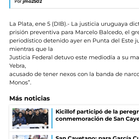
Por
jmo2502
La Plata, ene 5 (DIB).- La justicia uruguaya dic
prisión preventiva para Marcelo Balcedo, el g
periodístico detenido ayer en Punta del Este j
mientras que la
Justicia Federal detuvo este mediodía a su m
Yebra,
acusado de tener nexos con la banda de narco
Monos”.
Más noticias
Kicillof participó de la pereg
conmemoración de San Cay
San Cayetano: para García Cu