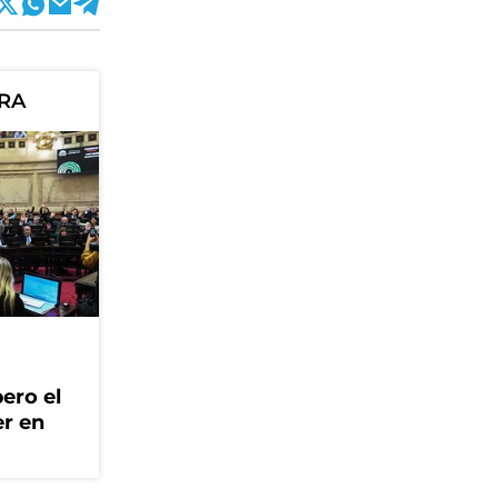
ORA
ero el
er en