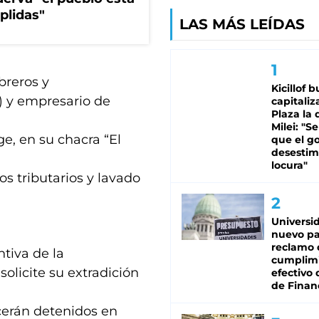
plidas"
LAS MÁS LEÍDAS
breros y
Kicillof 
 y empresario de
capitaliz
Plaza la 
Milei: "S
ge, en su chacra “El
que el g
desestim
locura"
os tributarios y lavado
Universi
nuevo pa
reclamo 
ntiva de la
cumplim
solicite su extradición
efectivo 
de Finan
cerán detenidos en