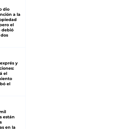
o dio
nción a la
ropiedad
pero el
 debió
 dos
 exprés y
ciones:
á el
miento
bó el
mil
s están
s
as en la