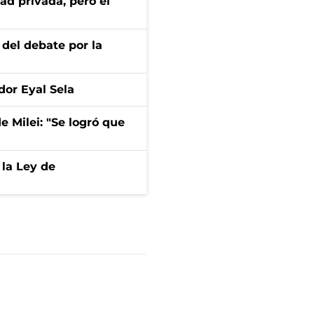
ad privada, pero el
 del debate por la
dor Eyal Sela
de Milei: "Se logró que
 la Ley de