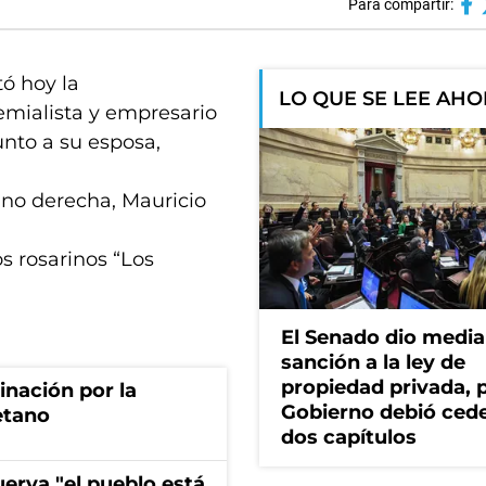
Para compartir:
tó hoy la
LO QUE SE LEE AH
remialista y empresario
unto a su esposa,
ano derecha, Mauricio
s rosarinos “Los
El Senado dio media
sanción a la ley de
propiedad privada, p
rinación por la
Gobierno debió ced
etano
dos capítulos
erva "el pueblo está