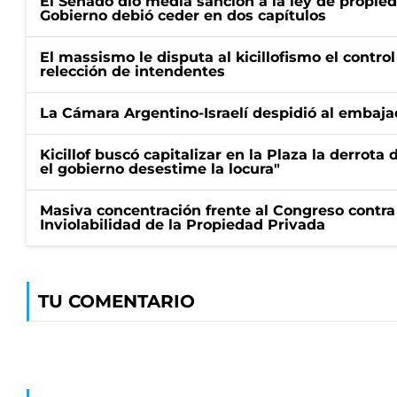
El Senado dio media sanción a la ley de propied
Gobierno debió ceder en dos capítulos
El massismo le disputa al kicillofismo el control
relección de intendentes
La Cámara Argentino-Israelí despidió al embaja
Kicillof buscó capitalizar en la Plaza la derrota 
el gobierno desestime la locura"
Masiva concentración frente al Congreso contra
Inviolabilidad de la Propiedad Privada
TU COMENTARIO