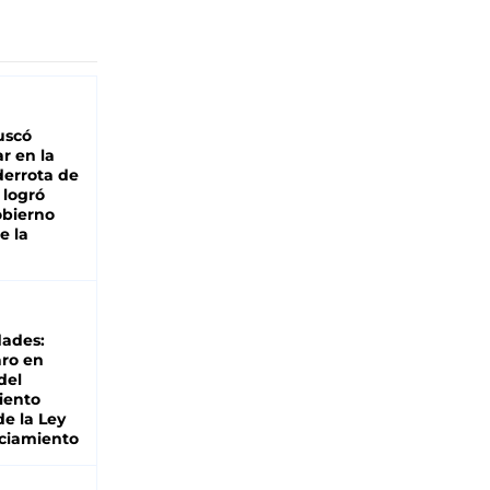
buscó
ar en la
derrota de
e logró
obierno
e la
dades:
ro en
del
iento
de la Ley
ciamiento