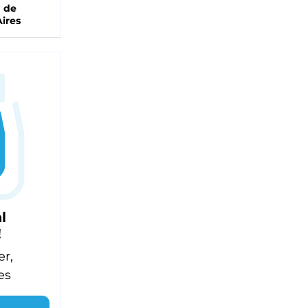
a de
ires
l
!
er,
es