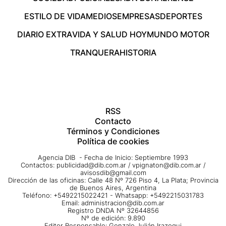
ESTILO DE VIDA
MEDIOS
EMPRESAS
DEPORTES
DIARIO EXTRA
VIDA Y SALUD HOY
MUNDO MOTOR
TRANQUERA
HISTORIA
RSS
Contacto
Términos y Condiciones
Política de cookies
Agencia DIB - Fecha de Inicio: Septiembre 1993
Contactos:
publicidad@dib.com.ar
/
vpignaton@dib.com.ar
/
avisosdib@gmail.com
Dirección de las oficinas: Calle 48 Nº 726 Piso 4, La Plata; Provincia
de Buenos Aires, Argentina
Teléfono: +5492215022421 - Whatsapp: +5492215031783
Email:
administracion@dib.com.ar
Registro DNDA Nº 32644856
Nº de edición: 9.890
Editor Responsable: Gonzalo Julián Irazoqui