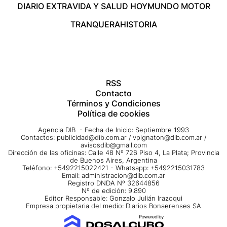
DIARIO EXTRA
VIDA Y SALUD HOY
MUNDO MOTOR
TRANQUERA
HISTORIA
RSS
Contacto
Términos y Condiciones
Política de cookies
Agencia DIB - Fecha de Inicio: Septiembre 1993
Contactos:
publicidad@dib.com.ar
/
vpignaton@dib.com.ar
/
avisosdib@gmail.com
Dirección de las oficinas: Calle 48 Nº 726 Piso 4, La Plata; Provincia
de Buenos Aires, Argentina
Teléfono: +5492215022421 - Whatsapp: +5492215031783
Email:
administracion@dib.com.ar
Registro DNDA Nº 32644856
Nº de edición: 9.890
Editor Responsable: Gonzalo Julián Irazoqui
Empresa propietaria del medio: Diarios Bonaerenses SA