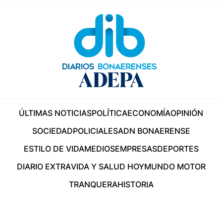
ÚLTIMAS NOTICIAS
POLÍTICA
ECONOMÍA
OPINIÓN
SOCIEDAD
POLICIALES
ADN BONAERENSE
ESTILO DE VIDA
MEDIOS
EMPRESAS
DEPORTES
DIARIO EXTRA
VIDA Y SALUD HOY
MUNDO MOTOR
TRANQUERA
HISTORIA