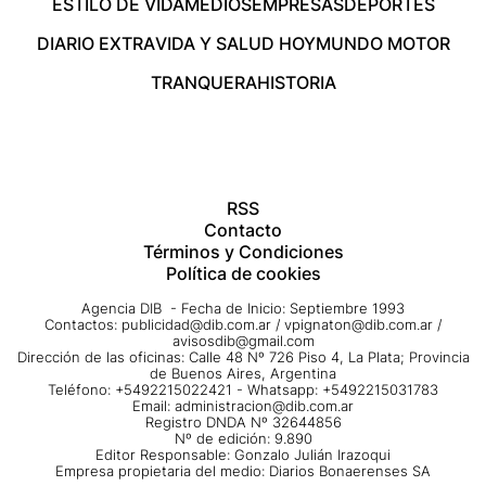
ESTILO DE VIDA
MEDIOS
EMPRESAS
DEPORTES
DIARIO EXTRA
VIDA Y SALUD HOY
MUNDO MOTOR
TRANQUERA
HISTORIA
RSS
Contacto
Términos y Condiciones
Política de cookies
Agencia DIB - Fecha de Inicio: Septiembre 1993
Contactos:
publicidad@dib.com.ar
/
vpignaton@dib.com.ar
/
avisosdib@gmail.com
Dirección de las oficinas: Calle 48 Nº 726 Piso 4, La Plata; Provincia
de Buenos Aires, Argentina
Teléfono: +5492215022421 - Whatsapp: +5492215031783
Email:
administracion@dib.com.ar
Registro DNDA Nº 32644856
Nº de edición: 9.890
Editor Responsable: Gonzalo Julián Irazoqui
Empresa propietaria del medio: Diarios Bonaerenses SA