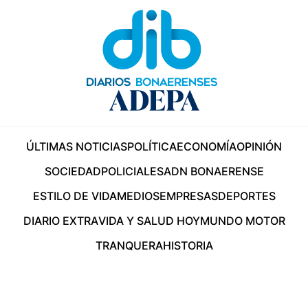
ÚLTIMAS NOTICIAS
POLÍTICA
ECONOMÍA
OPINIÓN
SOCIEDAD
POLICIALES
ADN BONAERENSE
ESTILO DE VIDA
MEDIOS
EMPRESAS
DEPORTES
DIARIO EXTRA
VIDA Y SALUD HOY
MUNDO MOTOR
TRANQUERA
HISTORIA