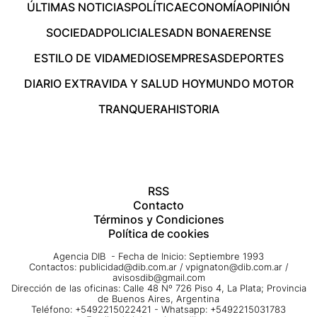
ÚLTIMAS NOTICIAS
POLÍTICA
ECONOMÍA
OPINIÓN
SOCIEDAD
POLICIALES
ADN BONAERENSE
ESTILO DE VIDA
MEDIOS
EMPRESAS
DEPORTES
DIARIO EXTRA
VIDA Y SALUD HOY
MUNDO MOTOR
TRANQUERA
HISTORIA
RSS
Contacto
Términos y Condiciones
Política de cookies
Agencia DIB - Fecha de Inicio: Septiembre 1993
Contactos:
publicidad@dib.com.ar
/
vpignaton@dib.com.ar
/
avisosdib@gmail.com
Dirección de las oficinas: Calle 48 Nº 726 Piso 4, La Plata; Provincia
de Buenos Aires, Argentina
Teléfono: +5492215022421 - Whatsapp: +5492215031783