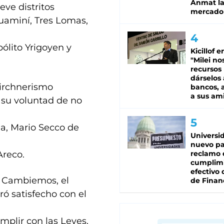
Anmat la 
ve distritos
mercado
uaminí, Tres Lomas,
pólito Yrigoyen y
Kicillof e
"Milei no
recursos
dárselos 
kirchnerismo
bancos, a
a sus am
 su voluntad de no
da, Mario Secco de
Universi
nuevo pa
Areco.
reclamo 
cumplim
efectivo 
r Cambiemos, el
de Finan
ó satisfecho con el
plir con las Leyes,