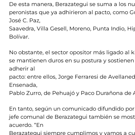
De esta manera, Berazategui se suma a los nue
peronistas que ya adhirieron al pacto, como G
José C. Paz,
Saavedra, Villa Gesell, Moreno, Punta Indio, Hi
Bolívar.
No obstante, el sector opositor más ligado al 
se mantienen duros en su postura y sostienen
adherir al
pacto: entre ellos, Jorge Ferraresi de Avellane
Ensenada,
Pablo Zurro, de Pehuajó y Paco Durañona de 
En tanto, según un comunicado difundido po
jefe comunal de Berazategui también se mostr
acuerdo. “En
Berazategui siempre cumplimos y vamos a cum