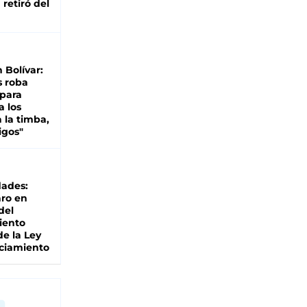
retiró del
n Bolívar:
s roba
 para
a los
 la timba,
igos"
dades:
ro en
del
iento
de la Ley
ciamiento