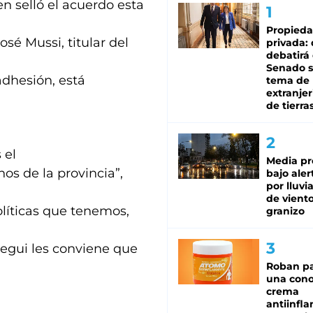
 selló el acuerdo esta
Propied
sé Mussi, titular del
privada:
debatirá 
Senado s
adhesión, está
tema de 
extranjer
de tierra
 el
Media pr
os de la provincia”,
bajo aler
por lluvi
de viento
olíticas que tenemos,
granizo
egui les conviene que
Roban pa
una cono
crema
antiinfla