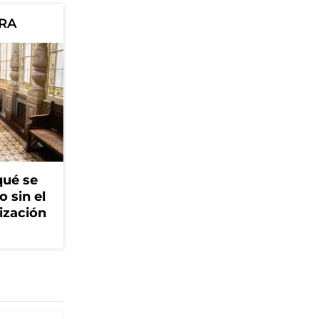
ORA
qué se
o sin el
ización