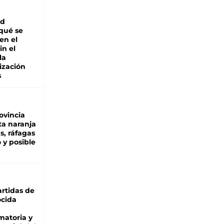
ad
 qué se
en el
in el
la
ización
s
ovincia
ta naranja
as, ráfagas
 y posible
rtidas de
cida
matoria y