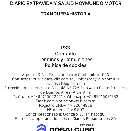
DIARIO EXTRA
VIDA Y SALUD HOY
MUNDO MOTOR
TRANQUERA
HISTORIA
RSS
Contacto
Términos y Condiciones
Política de cookies
Agencia DIB - Fecha de Inicio: Septiembre 1993
Contactos:
publicidad@dib.com.ar
/
vpignaton@dib.com.ar
/
avisosdib@gmail.com
Dirección de las oficinas: Calle 48 Nº 726 Piso 4, La Plata; Provincia
de Buenos Aires, Argentina
Teléfono: +5492215022421 - Whatsapp: +5492215031783
Email:
administracion@dib.com.ar
Registro DNDA Nº 32644856
Nº de edición: 9.890
Editor Responsable: Gonzalo Julián Irazoqui
Empresa propietaria del medio: Diarios Bonaerenses SA