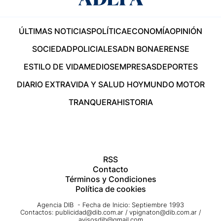
ÚLTIMAS NOTICIAS
POLÍTICA
ECONOMÍA
OPINIÓN
SOCIEDAD
POLICIALES
ADN BONAERENSE
ESTILO DE VIDA
MEDIOS
EMPRESAS
DEPORTES
DIARIO EXTRA
VIDA Y SALUD HOY
MUNDO MOTOR
TRANQUERA
HISTORIA
RSS
Contacto
Términos y Condiciones
Política de cookies
Agencia DIB - Fecha de Inicio: Septiembre 1993
Contactos:
publicidad@dib.com.ar
/
vpignaton@dib.com.ar
/
avisosdib@gmail.com