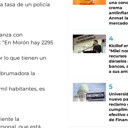
una cono
a tasa de un policía
crema
antiinfla
Anmat la 
mercado
tanza con
: “En Morón hay 2295
Kicillof e
"Milei no
recursos
or lo que tienen un
dárselos 
bancos, a
a sus am
 abrumadora la
mil habitantes, es
Universi
nuevo pa
reclamo 
cumplim
efectivo 
ente la
de Finan
rsonal, que está