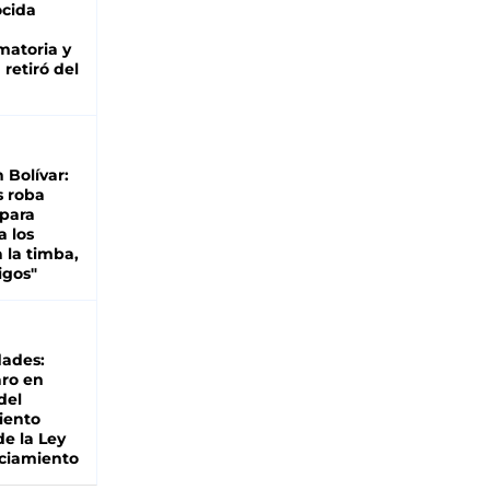
cida
matoria y
retiró del
n Bolívar:
s roba
 para
a los
 la timba,
igos"
dades:
ro en
del
iento
de la Ley
ciamiento