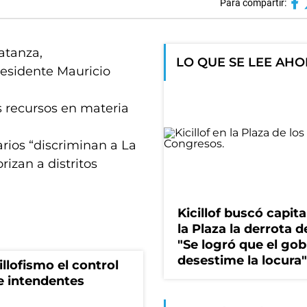
Para compartir:
atanza,
LO QUE SE LEE AH
residente Mauricio
 recursos en materia
rios “discriminan a La
izan a distritos
Kicillof buscó capita
la Plaza la derrota de
"Se logró que el gob
desestime la locura"
illofismo el control
de intendentes