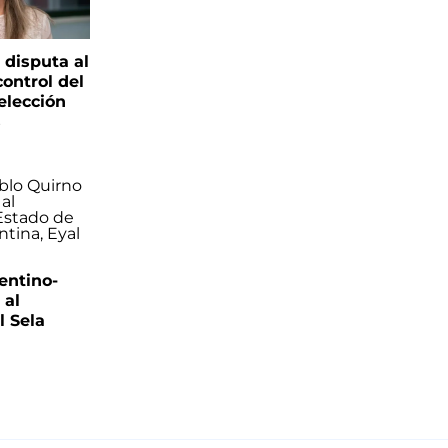
 disputa al
control del
elección
s
entino-
 al
 Sela