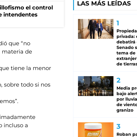
LAS MÁS LEÍDAS
illofismo el control
de intendentes
Propied
privada:
debatirá 
dió que “no
Senado s
n materia de
tema de 
extranjer
de tierra
 que tiene la menor
, sobre todo si nos
Media pr
bajo aler
por lluvi
iemos”.
de viento
granizo
oximadamente
o incluso a
Roban pa