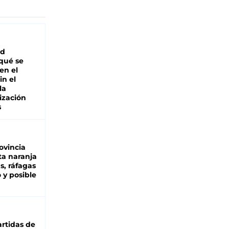
ad
 qué se
en el
in el
la
ización
s
ovincia
ta naranja
as, ráfagas
 y posible
rtidas de