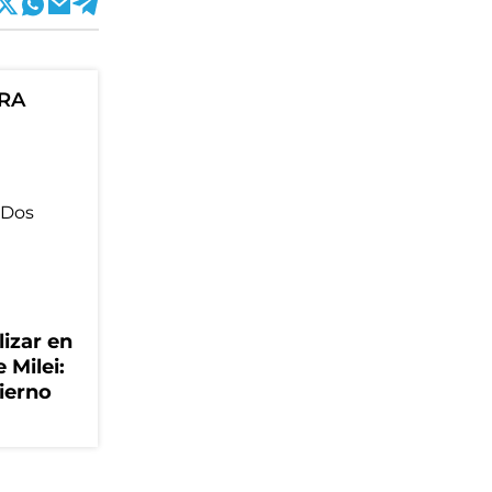
ORA
lizar en
 Milei:
ierno