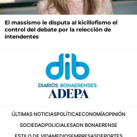
El massismo le disputa al kicillofismo el
control del debate por la relección de
intendentes
ÚLTIMAS NOTICIAS
POLÍTICA
ECONOMÍA
OPINIÓN
SOCIEDAD
POLICIALES
ADN BONAERENSE
ESTILO DE VIDA
MEDIOS
EMPRESAS
DEPORTES