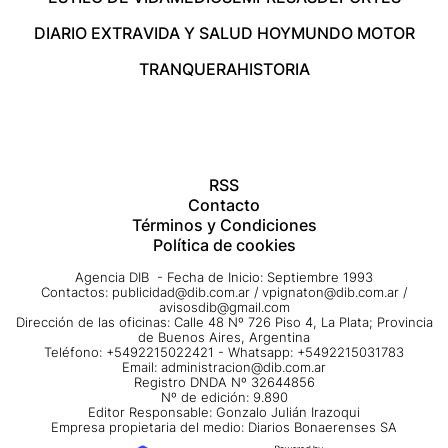
DIARIO EXTRA
VIDA Y SALUD HOY
MUNDO MOTOR
TRANQUERA
HISTORIA
RSS
Contacto
Términos y Condiciones
Política de cookies
Agencia DIB - Fecha de Inicio: Septiembre 1993
Contactos:
publicidad@dib.com.ar
/
vpignaton@dib.com.ar
/
avisosdib@gmail.com
Dirección de las oficinas: Calle 48 Nº 726 Piso 4, La Plata; Provincia
de Buenos Aires, Argentina
Teléfono: +5492215022421 - Whatsapp: +5492215031783
Email:
administracion@dib.com.ar
Registro DNDA Nº 32644856
Nº de edición: 9.890
Editor Responsable: Gonzalo Julián Irazoqui
Empresa propietaria del medio: Diarios Bonaerenses SA