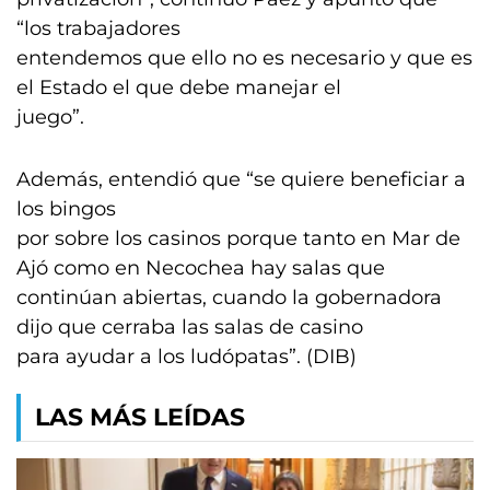
“los trabajadores
entendemos que ello no es necesario y que es
el Estado el que debe manejar el
juego”.
Además, entendió que “se quiere beneficiar a
los bingos
por sobre los casinos porque tanto en Mar de
Ajó como en Necochea hay salas que
continúan abiertas, cuando la gobernadora
dijo que cerraba las salas de casino
para ayudar a los ludópatas”. (DIB)
LAS MÁS LEÍDAS