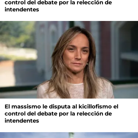
control del debate por la relección de
intendentes
El massismo le disputa al kicillofismo el
control del debate por la relección de
intendentes