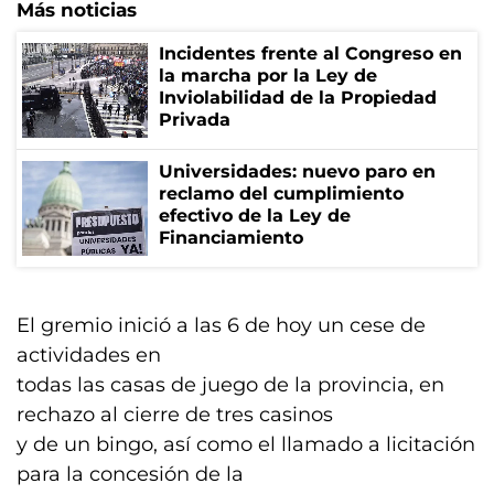
Más noticias
Incidentes frente al Congreso en
la marcha por la Ley de
Inviolabilidad de la Propiedad
Privada
Universidades: nuevo paro en
reclamo del cumplimiento
efectivo de la Ley de
Financiamiento
El gremio inició a las 6 de hoy un cese de
actividades en
todas las casas de juego de la provincia, en
rechazo al cierre de tres casinos
y de un bingo, así como el llamado a licitación
para la concesión de la