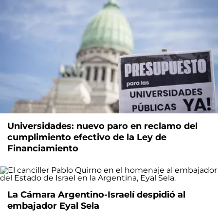
Universidades: nuevo paro en reclamo del
cumplimiento efectivo de la Ley de
Financiamiento
La Cámara Argentino-Israelí despidió al
embajador Eyal Sela