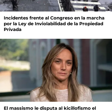
Incidentes frente al Congreso en la marcha
por la Ley de Inviolabilidad de la Propiedad
Privada
El massismo le disputa al kicillofismo el