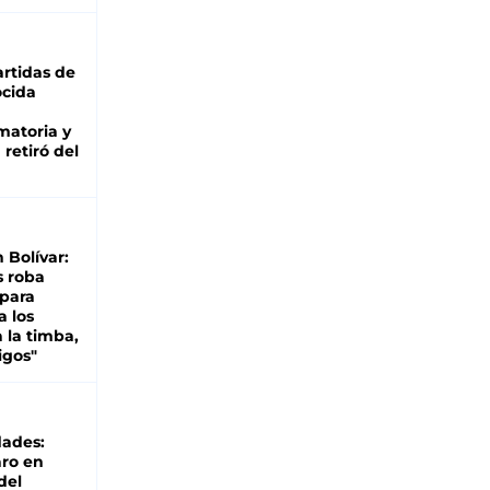
rtidas de
cida
matoria y
retiró del
n Bolívar:
s roba
 para
a los
 la timba,
igos"
dades:
ro en
del