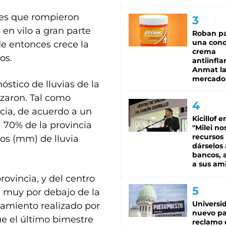
nes que rompieron
en vilo a gran parte
Roban pa
una cono
de entonces crece la
crema
os.
antiinfla
Anmat la 
mercado
óstico de lluvias de la
nzaron. Tal como
ncia, de acuerdo a un
Kicillof e
l 70% de la provincia
"Milei no
recursos
os (mm) de lluvia
dárselos 
bancos, a
a sus am
rovincia, y del centro
n muy por debajo de la
Universi
vamiento realizado por
nuevo pa
e el último bimestre
reclamo 