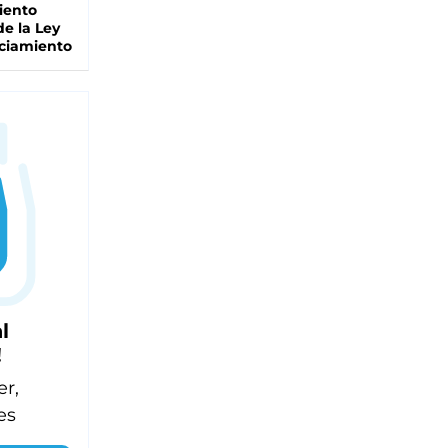
iento
de la Ley
ciamiento
l
!
er,
es