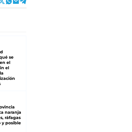
ad
 qué se
en el
in el
la
ización
s
ovincia
ta naranja
as, ráfagas
 y posible