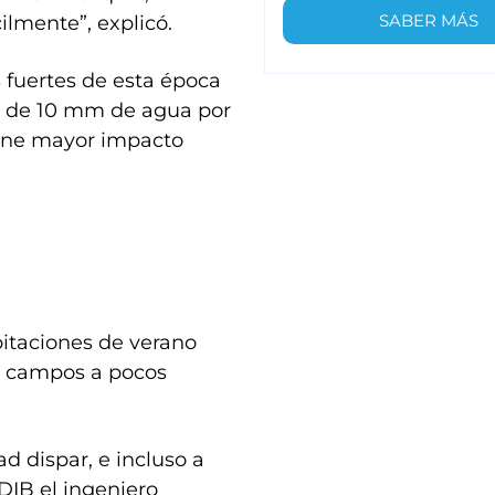
SABER MÁS
ilmente”, explicó.
s fuertes de esta época
o de 10 mm de agua por
iene mayor impacto
pitaciones de verano
n campos a pocos
ad dispar, e incluso a
DIB el ingeniero