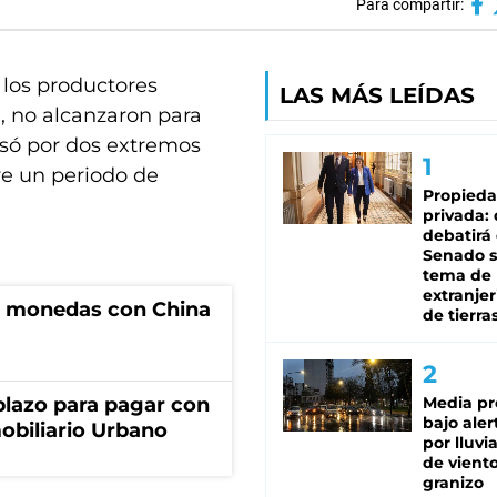
Para compartir:
e los productores
LAS MÁS LEÍDAS
d, no alcanzaron para
asó por dos extremos
ive un periodo de
Propied
privada:
debatirá 
Senado s
tema de 
extranjer
e monedas con China
de tierra
lazo para pagar con
Media pr
bajo aler
obiliario Urbano
por lluvi
de viento
granizo