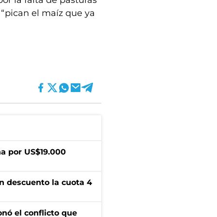
or la falta de pasturas
 “pican el maíz que ya
a por US$19.000
n descuento la cuota 4
onó el conflicto que