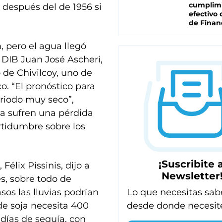
cumplim
 después del de 1956 si
efectivo 
de Finan
 pero el agua llegó
a DIB Juan José Ascheri,
de Chivilcoy, uno de
co. “El pronóstico para
periodo muy seco”,
 ya sufren una pérdida
rtidumbre sobre los
¡Suscribite a
élix Pissinis, dijo a
Newsletter
s, sobre todo de
sos las lluvias podrían
Lo que necesitas sab
de soja necesita 400
desde donde necesit
días de sequía, con