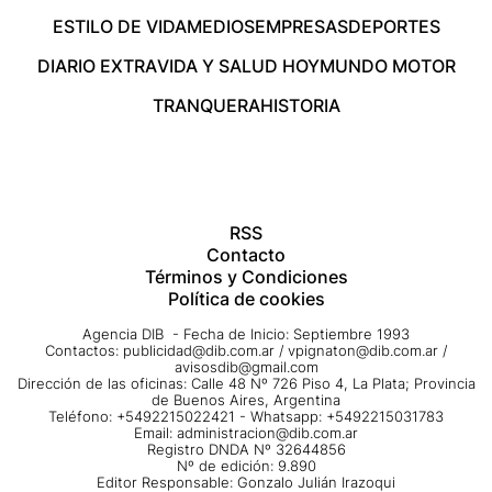
ESTILO DE VIDA
MEDIOS
EMPRESAS
DEPORTES
DIARIO EXTRA
VIDA Y SALUD HOY
MUNDO MOTOR
TRANQUERA
HISTORIA
RSS
Contacto
Términos y Condiciones
Política de cookies
Agencia DIB - Fecha de Inicio: Septiembre 1993
Contactos:
publicidad@dib.com.ar
/
vpignaton@dib.com.ar
/
avisosdib@gmail.com
Dirección de las oficinas: Calle 48 Nº 726 Piso 4, La Plata; Provincia
de Buenos Aires, Argentina
Teléfono: +5492215022421 - Whatsapp: +5492215031783
Email:
administracion@dib.com.ar
Registro DNDA Nº 32644856
Nº de edición: 9.890
Editor Responsable: Gonzalo Julián Irazoqui