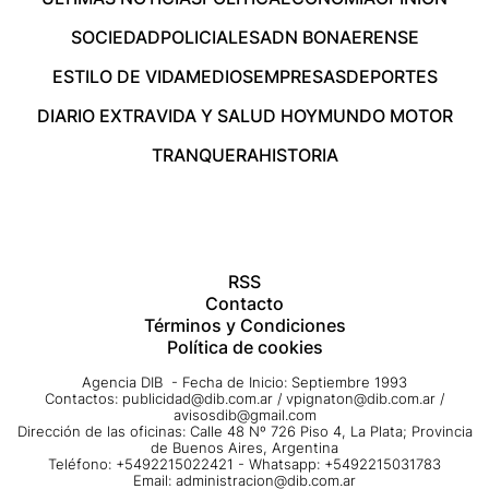
SOCIEDAD
POLICIALES
ADN BONAERENSE
ESTILO DE VIDA
MEDIOS
EMPRESAS
DEPORTES
DIARIO EXTRA
VIDA Y SALUD HOY
MUNDO MOTOR
TRANQUERA
HISTORIA
RSS
Contacto
Términos y Condiciones
Política de cookies
Agencia DIB - Fecha de Inicio: Septiembre 1993
Contactos:
publicidad@dib.com.ar
/
vpignaton@dib.com.ar
/
avisosdib@gmail.com
Dirección de las oficinas: Calle 48 Nº 726 Piso 4, La Plata; Provincia
de Buenos Aires, Argentina
Teléfono: +5492215022421 - Whatsapp: +5492215031783
Email:
administracion@dib.com.ar