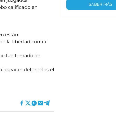
rán juzgados
SABER MÁS
obo calificado en
én están
de la libertad contra
que fue tomado de
a lograran detenerlos el