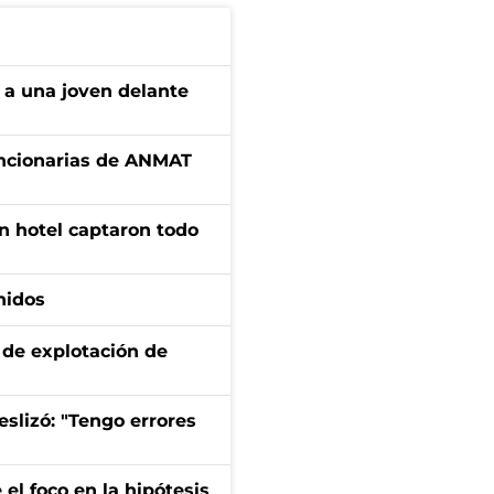
 a una joven delante
uncionarias de ANMAT
n hotel captaron todo
nidos
de explotación de
eslizó: "Tengo errores
el foco en la hipótesis