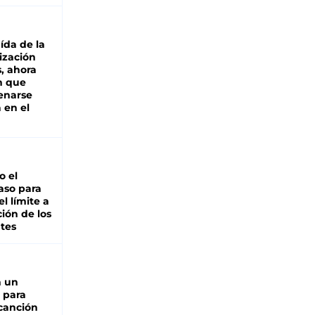
aída de la
ización
s, ahora
n que
renarse
 en el
io el
aso para
el límite a
ción de los
tes
n un
 para
 canción