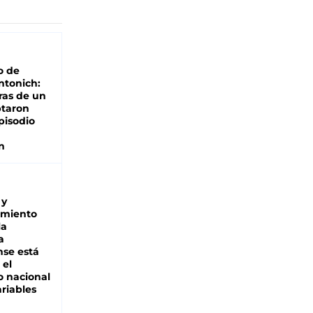
o de
ntonich:
ras de un
ptaron
pisodio
n
 y
miento
la
a
se está
 el
 nacional
riables