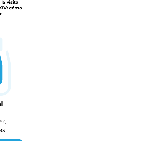
 la visita
XIV: cómo
r
l
!
er,
es