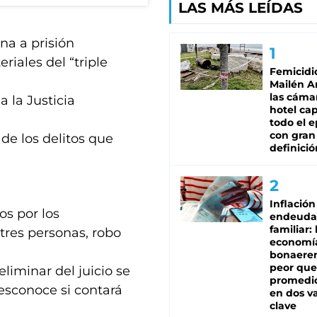
LAS MÁS LEÍDAS
na a prisión
riales del “triple
Femicidi
Mailén A
las cáma
 la Justicia
hotel ca
todo el e
con gran
de los delitos que
definició
Inflación
os por los
endeuda
familiar: 
 tres personas, robo
economí
bonaeren
peor que
liminar del juicio se
promedio
desconoce si contará
en dos va
clave