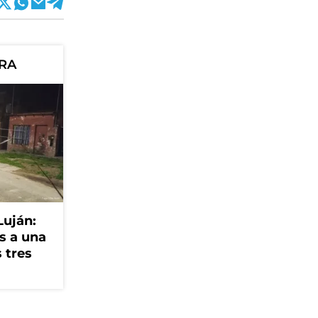
ORA
Luján:
s a una
 tres