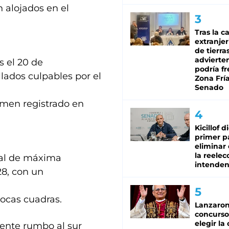
 alojados en el
Tras la c
extranjer
de tierra
advierte
s el 20 de
podría f
llados culpables por el
Zona Fría
Senado
rimen registrado en
Kicillof d
primer p
eliminar 
la reelec
nal de máxima
intenden
28, con un
pocas cuadras.
Lanzaro
concurso
elegir la
ente rumbo al sur