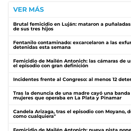
VER MÁS
Brutal femicidio en Luján: mataron a puñaladas
de sus tres hijos
Fentanilo contaminado: excarcelaron a las exf
detenidas esta semana
Femicidio de Mailén Antonich: las cámaras de u
el episodio con gran definición
Incidentes frente al Congreso: al menos 12 dete
Tras la denuncia de una madre cayó una banda 
mujeres que operaba en La Plata y Pinamar
Candela Arizaga, tras el episodio con Moyano, d
como cualquiera"
Femicidio de Mailén Antonich: nueva pista pone 