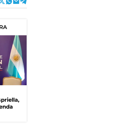
ORA
priella,
genda