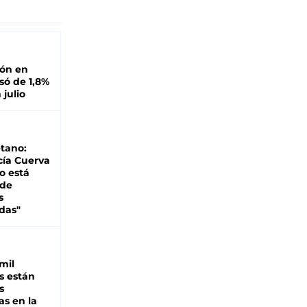
ión en
ó de 1,8%
 julio
tano:
cía Cuerva
o está
 de
s
das"
mil
s están
s
as en la