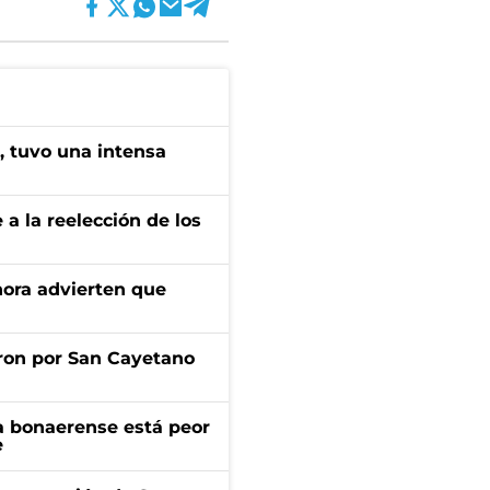
a, tuvo una intensa
e a la reelección de los
ahora advierten que
ron por San Cayetano
a bonaerense está peor
e