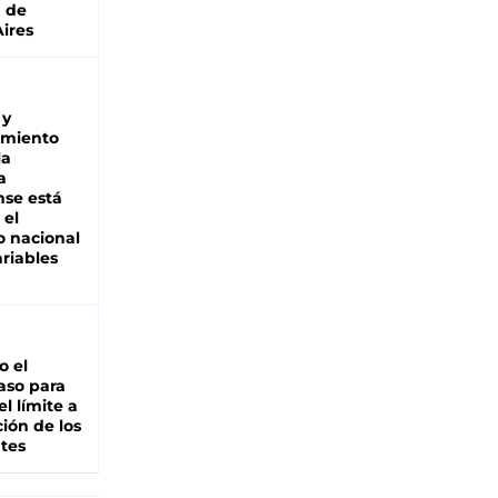
a de
ires
 y
miento
la
a
se está
 el
 nacional
riables
io el
aso para
el límite a
ción de los
tes