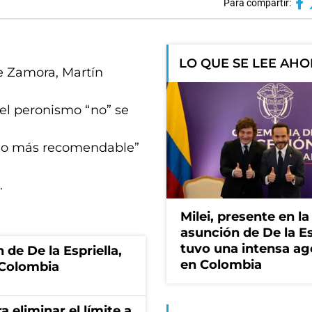
Para compartir:
LO QUE SE LEE AH
de Zamora, Martín
 el peronismo “no” se
s lo más recomendable”
.
Milei, presente en la
asunción de De la Es
tuvo una intensa a
 de De la Espriella,
en Colombia
 Colombia
a eliminar el límite a