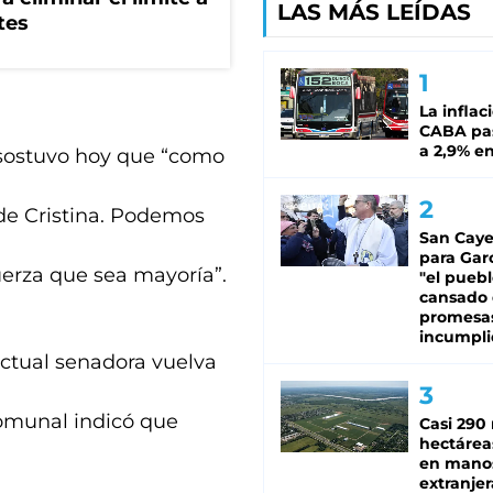
LAS MÁS LEÍDAS
tes
La inflac
CABA pas
a 2,9% en
e sostuvo hoy que “como
 de Cristina. Podemos
San Caye
para Gar
uerza que sea mayoría”.
"el puebl
cansado
promesa
incumpli
actual senadora vuelva
comunal indicó que
Casi 290 
hectárea
en mano
extranjer