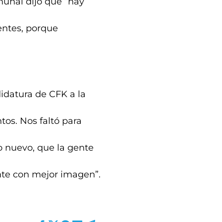
munal dijo que “hay
entes, porque
didatura de CFK a la
tos. Nos faltó para
 nuevo, que la gente
nte con mejor imagen”.