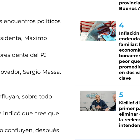
provinci
Buenos A
s encuentros políticos
Inflación
residenta, Máximo
endeuda
familiar: 
economí
presidente del PJ
bonaeren
peor que
promedio
novador, Sergio Massa.
en dos va
clave
nfluyan, sobre todo
Kicillof d
primer p
e indicó que cree que
eliminar 
la reelec
intenden
no confluyen, después