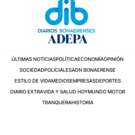
ÚLTIMAS NOTICIAS
POLÍTICA
ECONOMÍA
OPINIÓN
SOCIEDAD
POLICIALES
ADN BONAERENSE
ESTILO DE VIDA
MEDIOS
EMPRESAS
DEPORTES
DIARIO EXTRA
VIDA Y SALUD HOY
MUNDO MOTOR
TRANQUERA
HISTORIA