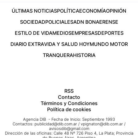
ÚLTIMAS NOTICIAS
POLÍTICA
ECONOMÍA
OPINIÓN
SOCIEDAD
POLICIALES
ADN BONAERENSE
ESTILO DE VIDA
MEDIOS
EMPRESAS
DEPORTES
DIARIO EXTRA
VIDA Y SALUD HOY
MUNDO MOTOR
TRANQUERA
HISTORIA
RSS
Contacto
Términos y Condiciones
Política de cookies
Agencia DIB - Fecha de Inicio: Septiembre 1993
Contactos:
publicidad@dib.com.ar
/
vpignaton@dib.com.ar
/
avisosdib@gmail.com
Dirección de las oficinas: Calle 48 Nº 726 Piso 4, La Plata; Provincia
de Buenos Aires, Argentina