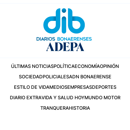
ÚLTIMAS NOTICIAS
POLÍTICA
ECONOMÍA
OPINIÓN
SOCIEDAD
POLICIALES
ADN BONAERENSE
ESTILO DE VIDA
MEDIOS
EMPRESAS
DEPORTES
DIARIO EXTRA
VIDA Y SALUD HOY
MUNDO MOTOR
TRANQUERA
HISTORIA