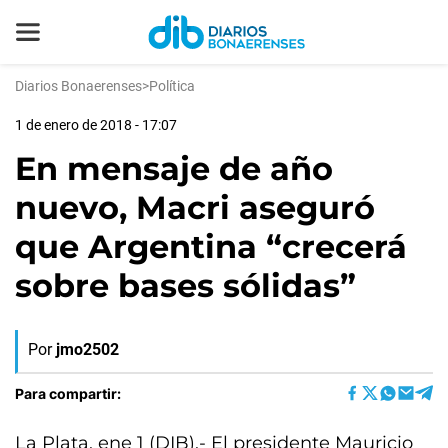
Diarios Bonaerenses
>
Política
1 de enero de 2018 - 17:07
En mensaje de año
nuevo, Macri aseguró
que Argentina “crecerá
sobre bases sólidas”
Por
jmo2502
Para compartir:
La Plata, ene 1 (DIB).- El presidente Mauricio