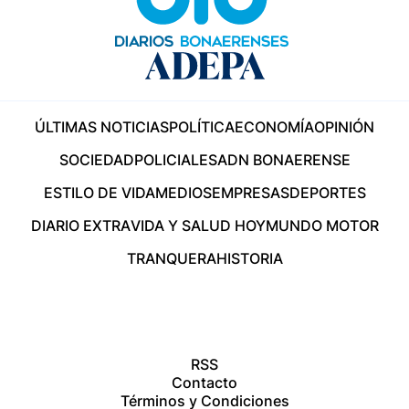
ÚLTIMAS NOTICIAS
POLÍTICA
ECONOMÍA
OPINIÓN
SOCIEDAD
POLICIALES
ADN BONAERENSE
ESTILO DE VIDA
MEDIOS
EMPRESAS
DEPORTES
DIARIO EXTRA
VIDA Y SALUD HOY
MUNDO MOTOR
TRANQUERA
HISTORIA
RSS
Contacto
Términos y Condiciones