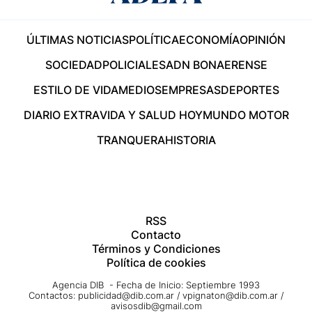
ÚLTIMAS NOTICIAS
POLÍTICA
ECONOMÍA
OPINIÓN
SOCIEDAD
POLICIALES
ADN BONAERENSE
ESTILO DE VIDA
MEDIOS
EMPRESAS
DEPORTES
DIARIO EXTRA
VIDA Y SALUD HOY
MUNDO MOTOR
TRANQUERA
HISTORIA
RSS
Contacto
Términos y Condiciones
Política de cookies
Agencia DIB - Fecha de Inicio: Septiembre 1993
Contactos:
publicidad@dib.com.ar
/
vpignaton@dib.com.ar
/
avisosdib@gmail.com