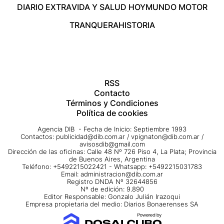
DIARIO EXTRA
VIDA Y SALUD HOY
MUNDO MOTOR
TRANQUERA
HISTORIA
RSS
Contacto
Términos y Condiciones
Política de cookies
Agencia DIB - Fecha de Inicio: Septiembre 1993
Contactos:
publicidad@dib.com.ar
/
vpignaton@dib.com.ar
/
avisosdib@gmail.com
Dirección de las oficinas: Calle 48 Nº 726 Piso 4, La Plata; Provincia
de Buenos Aires, Argentina
Teléfono: +5492215022421 - Whatsapp: +5492215031783
Email:
administracion@dib.com.ar
Registro DNDA Nº 32644856
Nº de edición: 9.890
Editor Responsable: Gonzalo Julián Irazoqui
Empresa propietaria del medio: Diarios Bonaerenses SA