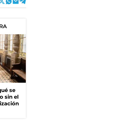
ORA
qué se
o sin el
ización