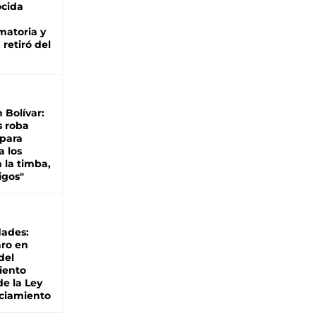
cida
matoria y
retiró del
n Bolívar:
s roba
 para
a los
 la timba,
igos"
dades:
ro en
del
iento
de la Ley
ciamiento