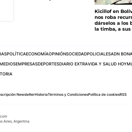
Kicillof en Bolí
nos roba recur
dárselos a los 
la timba, a su
IAS
POLÍTICA
ECONOMÍA
OPINIÓN
SOCIEDAD
POLICIALES
ADN BONA
MEDIOS
EMPRESAS
DEPORTES
DIARIO EXTRA
VIDA Y SALUD HOY
M
STORIA
scripción Newsletter
Historia
Términos y Condiciones
Política de cookies
RSS
.com
os Aires, Argentina