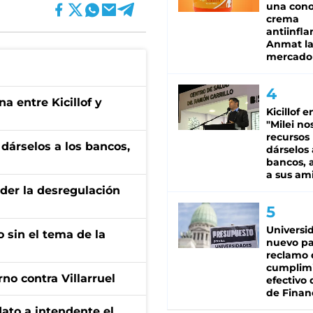
una cono
crema
antiinfla
Anmat la 
mercado
a entre Kicillof y
Kicillof e
"Milei no
recursos
a dárselos a los bancos,
dárselos 
bancos, a
a sus am
der la desregulación
Universi
 sin el tema de la
nuevo pa
reclamo 
cumplim
no contra Villarruel
efectivo 
de Finan
dato a intendente el