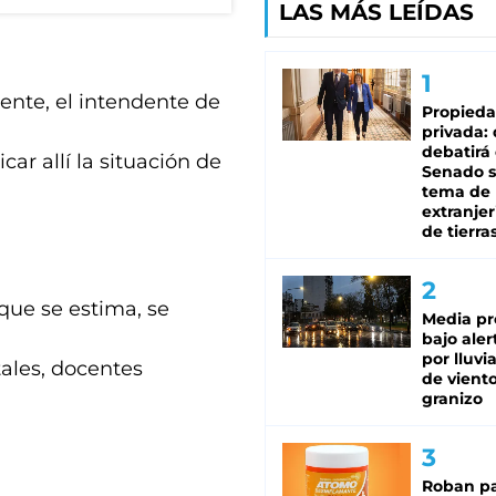
LAS MÁS LEÍDAS
dente, el intendente de
Propied
privada:
debatirá 
ar allí la situación de
Senado s
tema de 
extranjer
de tierra
que se estima, se
Media pr
bajo aler
por lluvi
tales, docentes
de viento
granizo
Roban pa