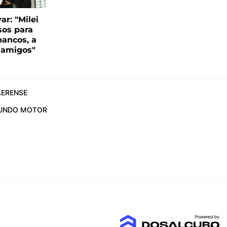
var: "Milei
sos para
bancos, a
s amigos"
ERENSE
UNDO MOTOR