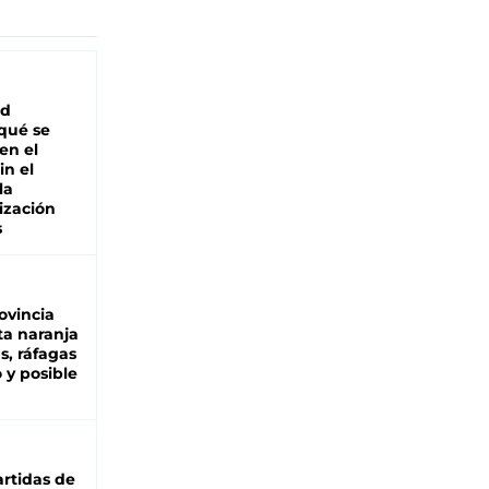
ad
 qué se
en el
in el
la
ización
s
ovincia
ta naranja
as, ráfagas
 y posible
rtidas de