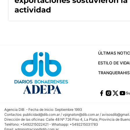
exportaciones sostuvieron la
actividad
ÚLTIMAS NOTIC
ESTILO DE VIDA
TRANQUERA
HI
Su
Agencia DIB - Fecha de Inicio: Septiembre 1993
Contactos:
publicidad@dib.com.ar
/
vpignaton@dib.com.ar
/
avisosdib@gmail
Dirección de las oficinas: Calle 48 Nº 726 Piso 4, La Plata; Provincia de Buen
Teléfono: +5492215022421 - Whatsapp: +5492215031783
Email:
administracion@dib.com.ar