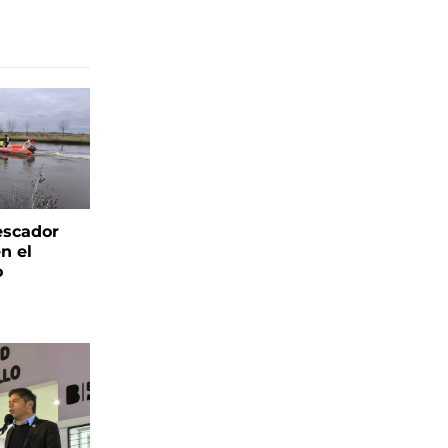
escador
n el
o