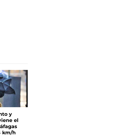
nto y
viene el
ráfagas
5 km/h