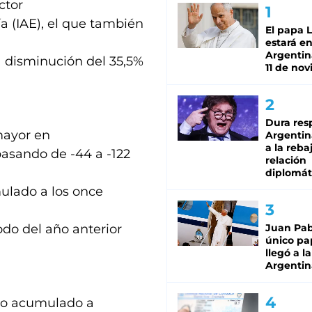
ctor
ía (IAE), el que también
El papa 
estará en
Argentina
 disminución del 35,5%
11 de no
Dura res
mayor en
Argentina
a la reba
asando de -44 a -122
relación
diplomát
mulado a los once
odo del año anterior
Juan Pabl
único pa
llegó a la
Argentin
ico acumulado a