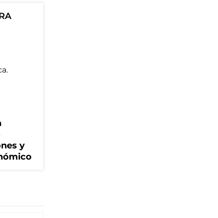
ORA
n
o
nes y
onómico