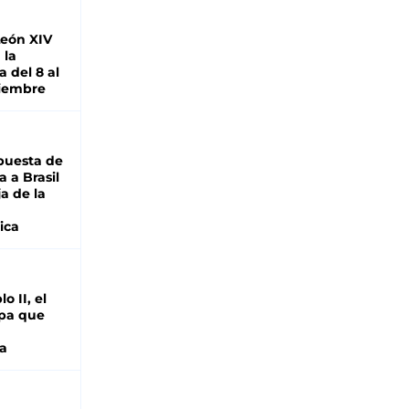
León XIV
 la
 del 8 al
viembre
puesta de
 a Brasil
ja de la
ica
o II, el
pa que
a