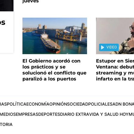
jueves
os
VIDEO
El Gobierno acordó con
Estupor en Sier
los prácticos y se
Ventana: debu
solucionó el conflicto que
streaming y m
paralizó a los puertos
infarto en la t
IAS
POLÍTICA
ECONOMÍA
OPINIÓN
SOCIEDAD
POLICIALES
ADN BONA
MEDIOS
EMPRESAS
DEPORTES
DIARIO EXTRA
VIDA Y SALUD HOY
M
STORIA