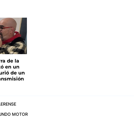
ra de la
tó en un
urió de un
ransmisión
ERENSE
UNDO MOTOR