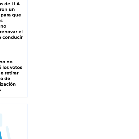
s de LLA
ron un
 para que
as
 no
renovar el
e conducir
rno no
 los votos
e retirar
lo de
ización
s