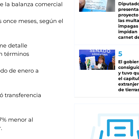
de la balanza comercial
Diputado
presenta
proyecto
os once meses, según el
las mult
impagas
impidan 
carnet d
me detalle
n términos
El gobie
consiguió
odo de enero a
y tuvo qu
el capítu
extranjer
de tierra
ó transferencia
,7% menor al
.