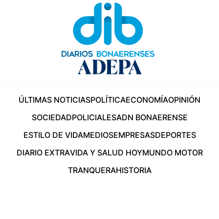
ÚLTIMAS NOTICIAS
POLÍTICA
ECONOMÍA
OPINIÓN
SOCIEDAD
POLICIALES
ADN BONAERENSE
ESTILO DE VIDA
MEDIOS
EMPRESAS
DEPORTES
DIARIO EXTRA
VIDA Y SALUD HOY
MUNDO MOTOR
TRANQUERA
HISTORIA